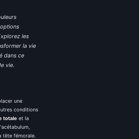
ouleurs
 options
Explorez les
sformer la vie
lé dans ce
e vie.
placer une
autres conditions
 totale
et la
 l'acétabulum,
a tête fémorale.