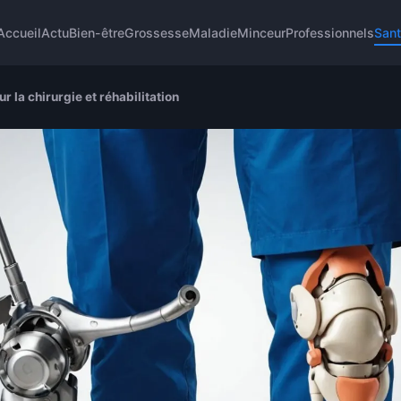
Accueil
Actu
Bien-être
Grossesse
Maladie
Minceur
Professionnels
San
r la chirurgie et réhabilitation