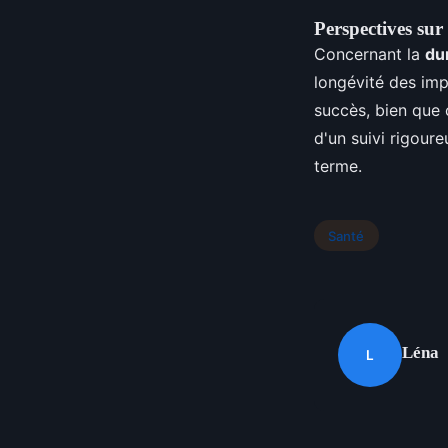
Perspectives sur 
Concernant la
du
longévité des im
succès, bien que 
d'un suivi rigour
terme.
Santé
Léna
L