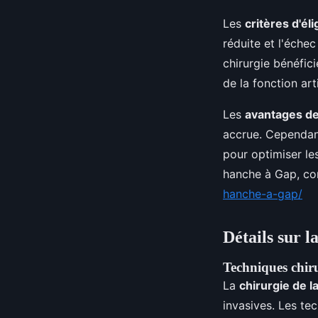
Les
critères d'élig
réduite et l'éche
chirurgie bénéfic
de la fonction arti
Les
avantages d
accrue. Cependant
pour optimiser le
hanche à Gap, con
hanche-a-gap/
Détails sur l
Techniques chiru
La
chirurgie de l
invasives. Les tec