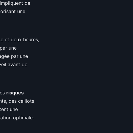
s impliquent de
vorisant une
e et deux heures,
 par une
magée par une
veil avant de
des
risques
ts, des caillots
tent une
ration optimale.