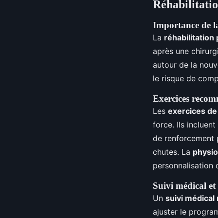
Réhabilitati
Importance de la
La
réhabilitation
après une chirurgi
autour de la nouv
le risque de compl
Exercices recom
Les
exercices de 
force. Ils inclue
de renforcement p
chutes. La
physio
personnalisation 
Suivi médical et
Un
suivi médical 
ajuster le progra