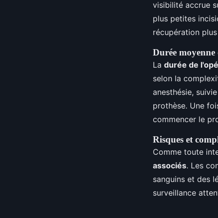
visibilité accrue 
plus petites inci
récupération plus
Durée moyenne e
La
durée de l'op
selon la complexi
anesthésie, suivi
prothèse. Une fois
commencer le proc
Risques et compl
Comme toute inter
associés
. Les co
sanguins et des l
surveillance atte