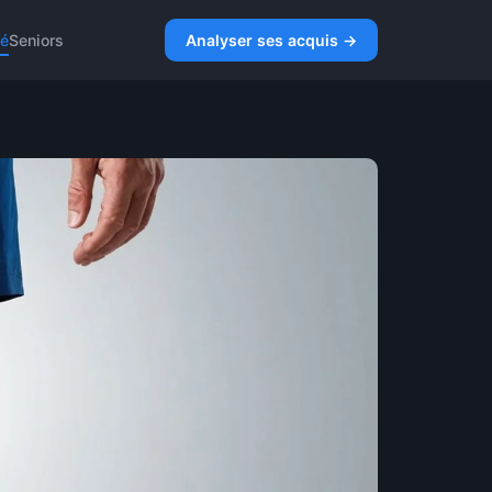
té
Seniors
Analyser ses acquis →