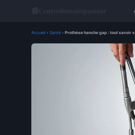
Centredentairepasteur
📰
Accueil
›
Santé
›
Prothèse hanche gap : tout savoir su