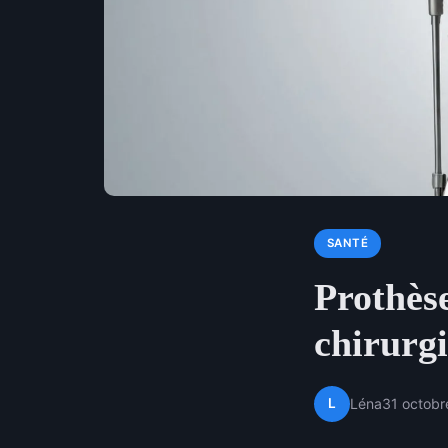
SANTÉ
Prothèse
chirurgi
L
Léna
31 octob