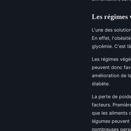
Les régimes v
L'une des solutio
En effet, l'obési
glycémie. C'est l
Les régimes végé
peuvent donc favo
amélioration de l
diabète.
La perte de poids
facteurs. Premièr
que les aliments 
légumes
peuvent a
nombreuses person