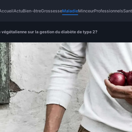
Accueil
Actu
Bien-être
Grossesse
Maladie
Minceur
Professionnels
San
e végétalienne sur la gestion du diabète de type 2?