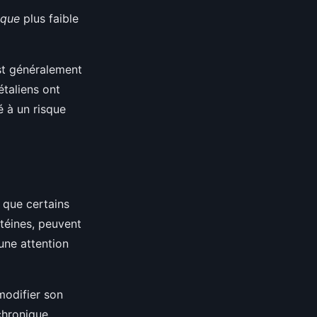
sque
plus faible
est généralement
étaliens ont
é à un risque
 que certains
téines, peuvent
une attention
modifier son
chronique.