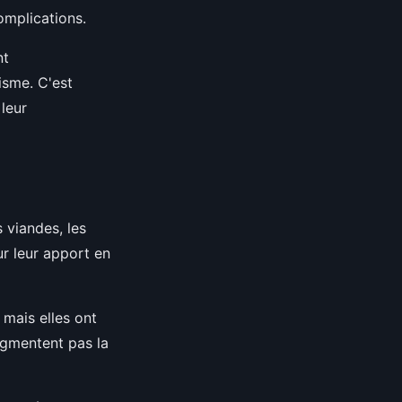
complications.
nt
isme. C'est
leur
 viandes, les
ur leur apport en
 mais elles ont
augmentent pas la