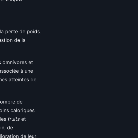
la perte de poids.
estion de la
s omnivores et
associée à une
nes atteintes de
 nombre de
oins caloriques
 les
fruits
et
in, de
ioration de leur