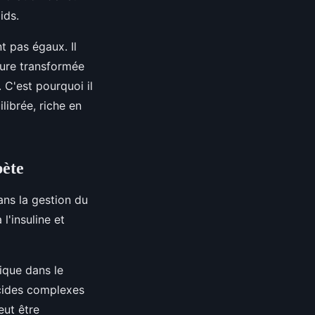
ids.
t pas égaux. Il
ure transformée
 C'est pourquoi il
librée, riche en
bète
ans la gestion du
l'insuline et
sique dans le
ucides complexes
eut être